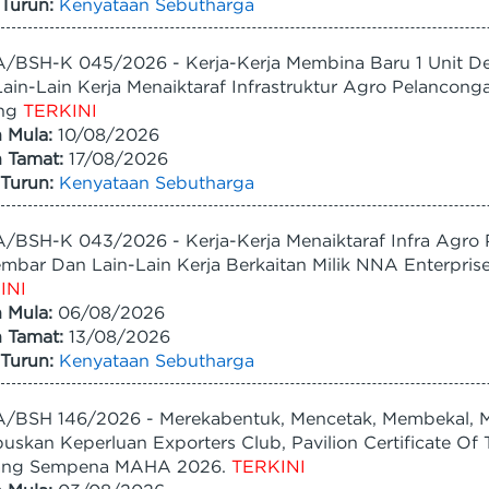
Turun:
Kenyataan Sebutharga
/BSH-K 045/2026 - Kerja-Kerja Membina Baru 1 Unit D
ain-Lain Kerja Menaiktaraf Infrastruktur Agro Pelancon
ng
TERKINI
h Mula:
10/08/2026
h Tamat:
17/08/2026
Turun:
Kenyataan Sebutharga
BSH-K 043/2026 - Kerja-Kerja Menaiktaraf Infra Agro 
mbar Dan Lain-Lain Kerja Berkaitan Milik NNA Enterpri
INI
h Mula:
06/08/2026
h Tamat:
13/08/2026
Turun:
Kenyataan Sebutharga
/BSH 146/2026 - Merekabentuk, Mencetak, Membekal, 
uskan Keperluan Exporters Club, Pavilion Certificate O
ang Sempena MAHA 2026.
TERKINI