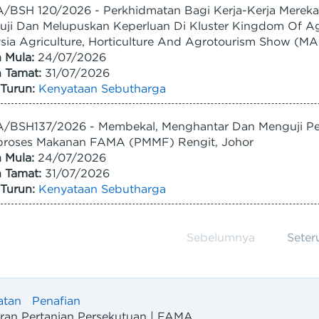
/BSH 120/2026 - Perkhidmatan Bagi Kerja-Kerja Merek
uji Dan Melupuskan Keperluan Di Kluster Kingdom Of 
sia Agriculture, Horticulture And Agrotourism Show (
h Mula:
24/07/2026
h Tamat:
31/07/2026
Turun:
Kenyataan Sebutharga
/BSH137/2026 - Membekal, Menghantar Dan Menguji Pe
roses Makanan FAMA (PMMF) Rengit, Johor
h Mula:
24/07/2026
h Tamat:
31/07/2026
Turun:
Kenyataan Sebutharga
Sebelumnya
Seter
atan
Penafian
n Pertanian Persekutuan | FAMA