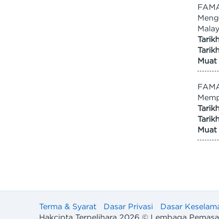
FAMA
Meng
Malay
Tarik
Tarik
Muat 
FAMA
Memp
Tarik
Tarik
Muat 
Terma & Syarat
Dasar Privasi
Dasar Keselam
Hakcipta Terpelihara
2026
© Lembaga Pemasara