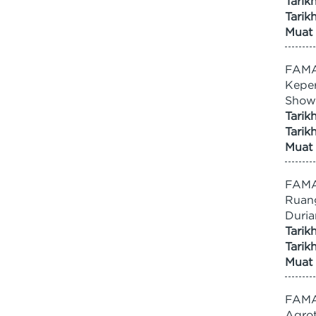
Tarik
Tarik
Muat 
FAMA
Keper
Show
Tarik
Tarik
Muat 
FAMA
Ruang
Duria
Tarik
Tarik
Muat 
FAMA/
Agro