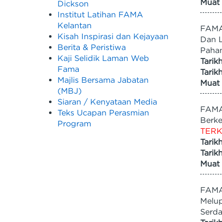
Muat 
Dickson
Institut Latihan FAMA
Kelantan
FAMA
Kisah Inspirasi dan Kejayaan
Dan L
Berita & Peristiwa
Paha
Kaji Selidik Laman Web
Tarik
Fama
Tarik
Majlis Bersama Jabatan
Muat 
(MBJ)
Siaran / Kenyataan Media
FAMA/
Teks Ucapan Perasmian
Berke
Program
TERK
Tarik
Tarik
Muat 
FAMA
Melup
Serd