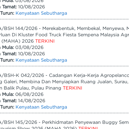
h Mula:
03/08/2026
h Tamat:
10/08/2026
Turun:
Kenyataan Sebutharga
/BSH 144/2026 - Merekabentuk, Membekal, Menyewa, 
luan Di Kluster Food Truck Fiesta Sempena Malaysia Agri
 (MAHA) 2026
TERKINI
h Mula:
03/08/2026
h Tamat:
10/08/2026
Turun:
Kenyataan Sebutharga
/BSH-K 042/2026 - Cadangan Kerja-Kerja Agropelanc
 Galeri, Membina Dan Menyiapkan Ruang Jualan, Surau, T
n Balik Pulau, Pulau Pinang
TERKINI
h Mula:
06/08/2026
h Tamat:
14/08/2026
Turun:
Kenyataan Sebutharga
BSH 145/2026 - Perkhidmatan Penyewaan Buggy Sempena
tourism Show 2026 (MAHA 2026)
TERKINI