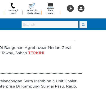
Hubungi
Aduan &
Peta
|
|
|
|
Kami
Maklumbalas
Laman
 Di Bangunan Agrobazaar Medan Gerai
Di Tawau, Sabah
TERKINI
elancongan Serta Membina 3 Unit Chalet
nterprise Di Kampung Sungai Pasu, Raub,