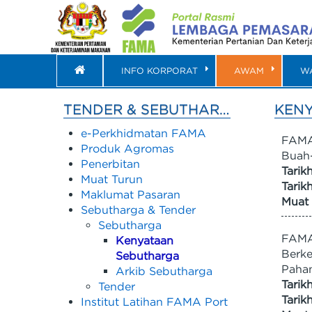
INFO KORPORAT
AWAM
W
TENDER & SEBUTHARGA
KEN
e-Perkhidmatan FAMA
FAMA
Produk Agromas
Buah-
Penerbitan
Tarik
Muat Turun
Tarik
Maklumat Pasaran
Muat 
Sebutharga & Tender
Sebutharga
FAMA/
Kenyataan
Berke
Sebutharga
Paha
Arkib Sebutharga
Tarik
Tender
Tarik
Institut Latihan FAMA Port